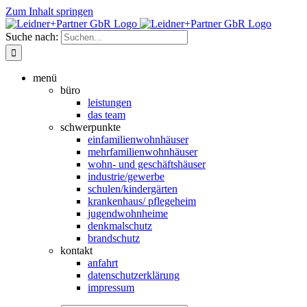
Zum Inhalt springen
Suche nach:
menü
büro
leistungen
das team
schwerpunkte
einfamilienwohnhäuser
mehrfamilien­wohnhäuser
wohn- und geschäftshäuser
industrie/gewerbe
schulen/kindergärten
krankenhaus/ pflegeheim
jugendwohnheime
denkmalschutz
brandschutz
kontakt
anfahrt
datenschutzerklärung
impressum