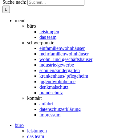
Suche nach:
menü
büro
leistungen
das team
schwerpunkte
einfamilienwohnhäuser
mehrfamilien­wohnhäuser
wohn- und geschäftshäuser
industrie/gewerbe
schulen/kindergärten
krankenhaus/ pflegeheim
jugendwohnheime
denkmalschutz
brandschutz
kontakt
anfahrt
datenschutzerklärung
impressum
büro
leistungen
das team